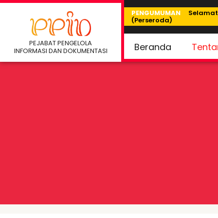
Skip
PENGUMUMAN
Selamat D
(Perseroda)
to
content
PEJABAT PENGELOLA
Beranda
Tenta
INFORMASI DAN DOKUMENTASI