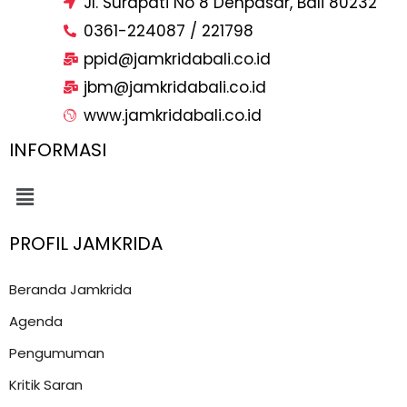
Jl. Surapati No 8 Denpasar, Bali 80232
0361-224087 / 221798
ppid@jamkridabali.co.id
jbm@jamkridabali.co.id
www.jamkridabali.co.id
INFORMASI
Menu
PROFIL JAMKRIDA
Beranda Jamkrida
Agenda
Pengumuman
Kritik Saran