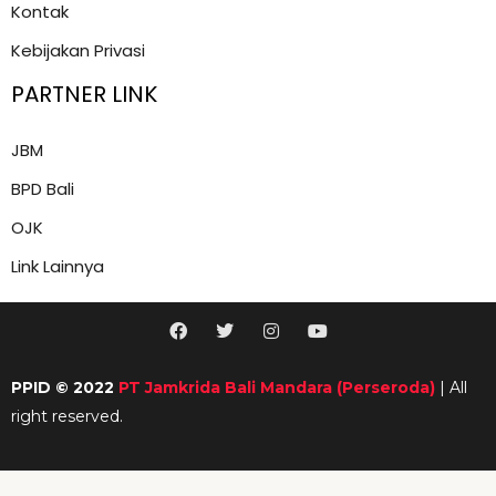
Kontak
Kebijakan Privasi
PARTNER LINK
JBM
BPD Bali
OJK
Link Lainnya
F
T
I
Y
a
w
n
o
c
i
s
u
e
t
t
t
PPID © 2022
PT Jamkrida Bali Mandara (Perseroda)
| All
b
t
a
u
o
e
g
b
right reserved.
o
r
r
e
k
a
m