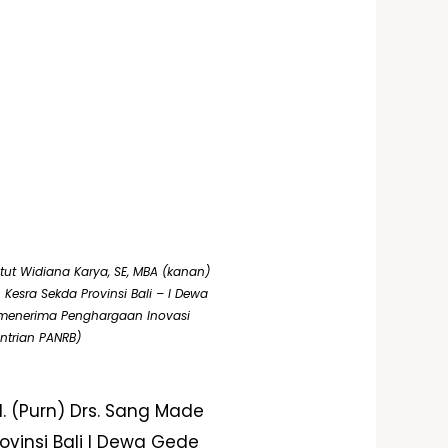
etut Widiana Karya, SE, MBA (kanan)
Kesra Sekda Provinsi Bali – I Dewa
) menerima Penghargaan Inovasi
ntrian PANRB)
l. (Purn) Drs. Sang Made
ovinsi Bali I Dewa Gede