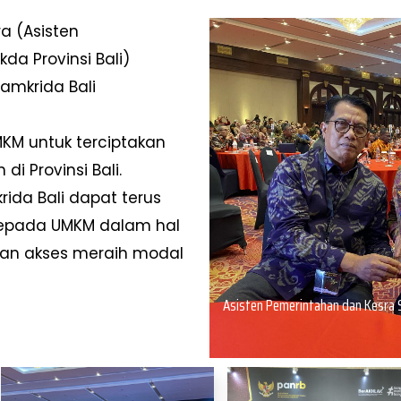
a (Asisten
da Provinsi Bali)
amkrida Bali
 untuk terciptakan
i Provinsi Bali.
da Bali dapat terus
epada UMKM dalam hal
tan akses meraih modal
Asisten Pemerintahan dan Kesra S